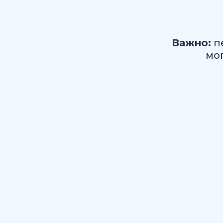
Важно:
пе
мо